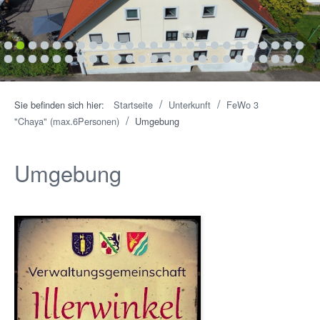
1
2
3
4
5
6
7
8
9
10
11
12
13
14
15
16
17
18
19
20
21
22
23
24
25
26
27
28
29
30
31
32
33
34
35
36
37
38
39
40
41
42
43
44
45
46
47
48
49
50
/
/
Sie befinden sich hier:
Startseite
Unterkunft
FeWo 3
/
"Chaya" (max.6Personen)
Umgebung
Umgebung