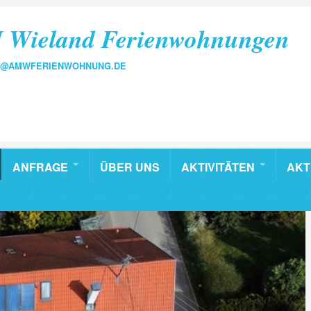
 Wieland Ferienwohnungen
FO@AMWFERIENWOHNUNG.DE
ANFRAGE
ÜBER UNS
AKTIVITÄTEN
AKT