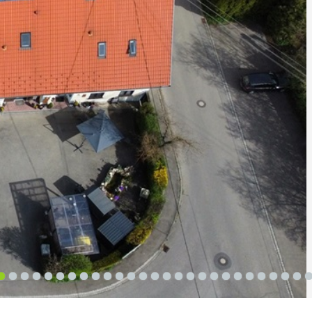
2
3
4
5
6
7
8
9
10
11
12
13
14
15
16
17
18
19
20
21
22
23
24
25
26
27
2