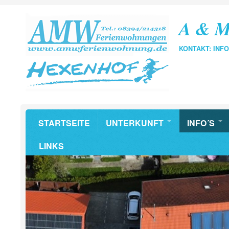
A & M
KONTAKT: IN
STARTSEITE
UNTERKUNFT
INFO´S
LINKS