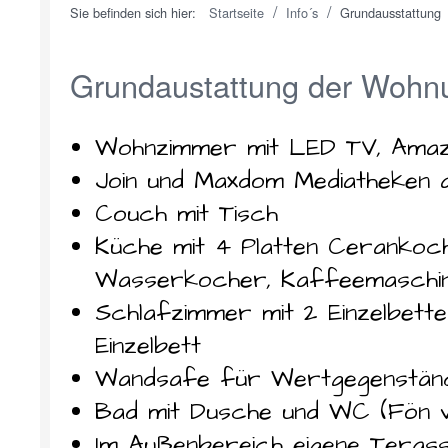
/
/
Sie befinden sich hier:
Startseite
Info´s
Grundausstattung
Grundaustattung der Wohn
Wohnzimmer mit LED TV, Amaz
Join und Maxdom Mediatheken 
Couch mit Tisch
Küche mit 4 Platten Cerankoch
Wasserkocher, Kaffeemaschin
Schlafzimmer mit 2 Einzelbetten
Einzelbett
Wandsafe für Wertgegenstä
Bad mit Dusche und WC (Fön 
Im Außenbereich eigene Terasse