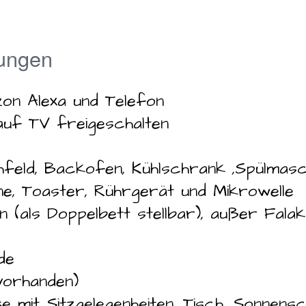
ungen
on Alexa und Telefon
auf TV freigeschalten
feld, Backofen, Kühlschrank ,Spülmasch
e, Toaster, Rührgerät und Mikrowell
 (als Doppelbett stellbar), außer Falak
nde
vorhanden)
 mit Sitzgelegenheiten, Tisch, Sonnensc