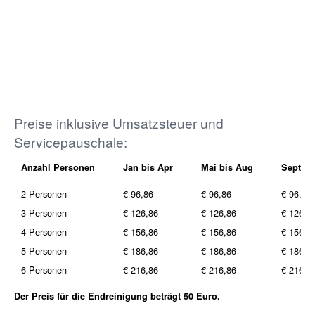
Preise inklusive Umsatzsteuer und
Servicepauschale:
Anzahl Personen
Jan bis Apr
Mai bis Aug
Sept bi
2 Personen
€ 96,86
€ 96,86
€ 96,86
3 Personen
€ 126,86
€ 126,86
€ 126,8
4 Personen
€ 156,86
€ 156,86
€ 156,8
5 Personen
€ 186,86
€ 186,86
€ 186,8
6 Personen
€ 216,86
€ 216,86
€ 216,8
Der Preis für die Endreinigung beträgt 50 Euro.