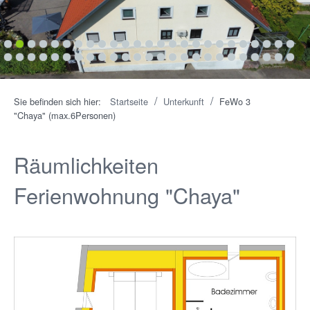
1
2
3
4
5
6
7
8
9
10
11
12
13
14
15
16
17
18
19
20
21
22
23
24
25
26
27
28
29
30
31
32
33
34
35
36
37
38
39
40
41
42
43
44
45
46
47
48
49
50
/
/
Sie befinden sich hier:
Startseite
Unterkunft
FeWo 3
"Chaya" (max.6Personen)
Räumlichkeiten
Ferienwohnung "Chaya"