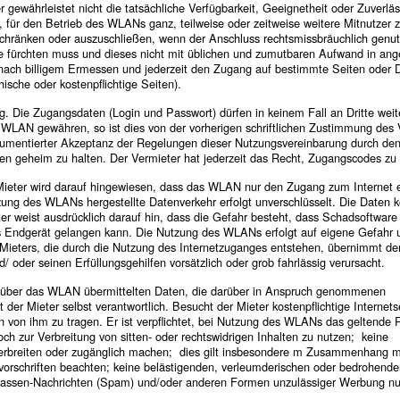
gewährleistet nicht die tatsächliche Verfügbarkeit, Geeignetheit oder Zuverläs
t, für den Betrieb des WLANs ganz, teilweise oder zeitweise weitere Mitnutzer 
schränken oder auszuschließen, wenn der Anschluss rechtsmissbräuchlich genut
e fürchten muss und dieses nicht mit üblichen und zumutbaren Aufwand in an
, nach billigem Ermessen und jederzeit den Zugang auf bestimmte Seiten oder 
sche oder kostenpflichtige Seiten).
g. Die Zugangsdaten (Login und Passwort) dürfen in keinem Fall an Dritte wei
 WLAN gewähren, so ist dies von der vorherigen schriftlichen Zustimmung des 
dokumentierter Akzeptanz der Regelungen dieser Nutzungsvereinbarung durch den
ten geheim zu halten. Der Vermieter hat jederzeit das Recht, Zugangscodes zu
eter wird darauf hingewiesen, dass das WLAN nur den Zugang zum Internet e
tzung des WLANs hergestellte Datenverkehr erfolgt unverschlüsselt. Die Daten 
r weist ausdrücklich darauf hin, dass die Gefahr besteht, dass Schadsoftware 
as Endgerät gelangen kann. Die Nutzung des WLANs erfolgt auf eigene Gefahr 
 Mieters, die durch die Nutzung des Internetzuganges entstehen, übernimmt de
oder seinen Erfüllungsgehilfen vorsätzlich oder grob fahrlässig verursacht.
ie über das WLAN übermittelten Daten, die darüber in Anspruch genommenen
 der Mieter selbst verantwortlich. Besucht der Mieter kostenpflichtige Internets
en von ihm zu tragen. Er ist verpflichtet, bei Nutzung des WLANs das geltende 
 zur Verbreitung von sitten- oder rechtswidrigen Inhalten zu nutzen; keine
n, verbreiten oder zugänglich machen; dies gilt insbesondere m Zusammenhang 
orschriften beachten; keine belästigenden, verleumderischen oder bedrohende
Massen-Nachrichten (Spam) und/oder anderen Formen unzulässiger Werbung nu