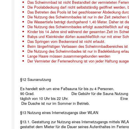
Das Schwimmbad ist nicht Bestandteil der vermieteten Ferie
Die Poolabdeckung darf nicht selbstständig geöffnet werden, 
Das Betreten des Pools ist bei geschlossener Abdeckung durch
Die Nutzung des Schwimmbades ist nur in der Zeit zwischen 9
Die Wassertiefe beträgt durchgehend 1,40 Meter. Daher ist
Die Nutzung des Schwimmbades erfolgt ausschließlich auf ei
Kinder bis 14 Jahre sind während der gesamten Zeit im Sch
Babys und Kleinkinder dürfen ausschließlich nur mit einer S
Das Springen vom Beckenrand ist nicht erlaubt.
Beim längerfristigen Verlassen des Schwimmbadbereiches ist 
Die Nutzung des Schwimmbades ist 
Lange Haare müssen zusammengebunden werden
Der Vermieter der Ferienwohnung ist von jeder Haftung ausge
§12 Saunanutzung
Es handelt sich um eine Faßsauna für bis zu 4 Per
90 Grad. Die Gebühr für die Sauna Nutzung beträ
täglich von 10 Uhr bis 22 Uhr. Eine Aussendusch
Die Dusche ist nur im Sommer in Betrie
§13 Nutzung eines Internetzugangs über WLAN
§13.1. Gestattung zur Nutzung eines Internetzugangs mittels WLA
gestattet dem Mieter für die Dauer seines Aufenthaltes im Ferie