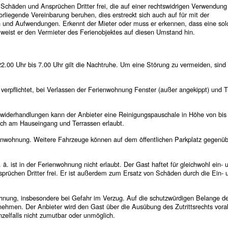
 Schäden und Ansprüchen Dritter frei, die auf einer rechtswidrigen Verwendung
iegende Vereinbarung beruhen, dies erstreckt sich auch auf für mit der
d Aufwendungen. Erkennt der Mieter oder muss er erkennen, dass eine sol
, weist er den Vermieter des Ferienobjektes auf diesen Umstand hin.
 22.00 Uhr bis 7.00 Uhr gilt die Nachtruhe. Um eine Störung zu vermeiden, sind
 verpflichtet, bei Verlassen der Ferienwohnung Fenster (außer angekippt) und 
Zuwiderhandlungen kann der Anbieter eine Reinigungspauschale in Höhe von bis
eich am Hauseingang und Terrassen erlaubt.
ienwohnung. Weitere Fahrzeuge können auf dem öffentlichen Parkplatz gegenü
 ä. ist in der Ferienwohnung nicht erlaubt. Der Gast haftet für gleichwohl ein- 
nsprüchen Dritter frei. Er ist außerdem zum Ersatz von Schäden durch die Ein- 
nwohnung, insbesondere bei Gefahr im Verzug. Auf die schutzwürdigen Belange d
nehmen. Der Anbieter wird den Gast über die Ausübung des Zutrittsrechts vora
zelfalls nicht zumutbar oder unmöglich.