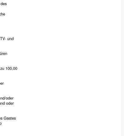
 des
che
 TV- und
Türen
 zu 100,00
ber
und/oder
und oder
es Gastes
b