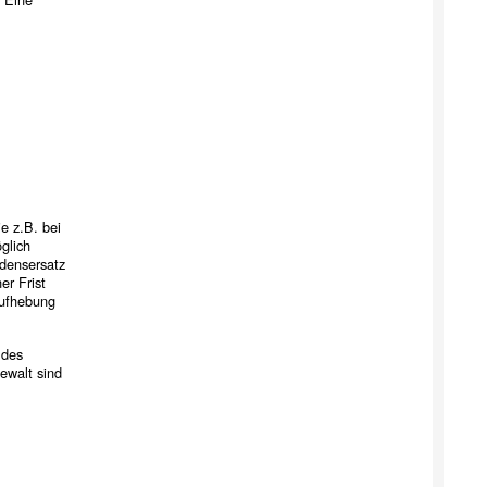
e z.B. bei
glich
adensersatz
er Frist
Aufhebung
 des
ewalt sind