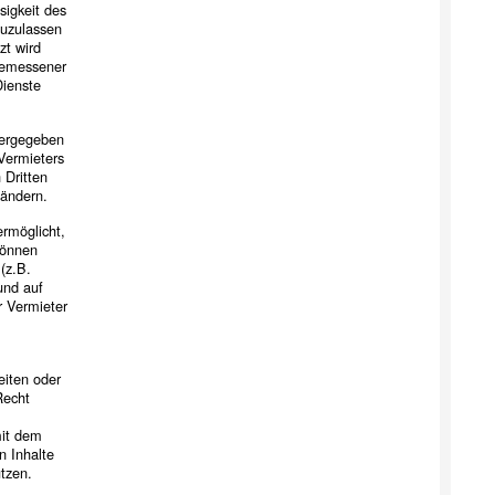
sigkeit des
zuzulassen
zt wird
gemessener
Dienste
tergegeben
Vermieters
 Dritten
 ändern.
rmöglicht,
können
(z.B.
und auf
r Vermieter
eiten oder
Recht
mit dem
n Inhalte
tzen.