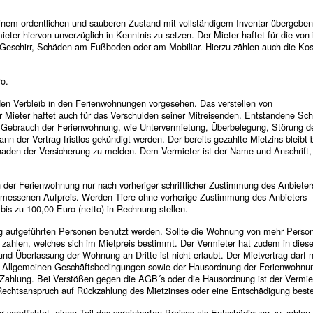
nem ordentlichen und sauberen Zustand mit vollständigem Inventar übergeben.
eter hiervon unverzüglich in Kenntnis zu setzen. Der Mieter haftet für die von
Geschirr, Schäden am Fußboden oder am Mobiliar. Hierzu zählen auch die Kos
ro.
 den Verbleib in den Ferienwohnungen vorgesehen. Das verstellen von
r Mieter haftet auch für das Verschulden seiner Mitreisenden. Entstandene Sc
m Gebrauch der Ferienwohnung, wie Untervermietung, Überbelegung, Störung d
ann der Vertrag fristlos gekündigt werden. Der bereits gezahlte Mietzins bleibt
Schaden der Versicherung zu melden. Dem Vermieter ist der Name und Anschrift,
n der Ferienwohnung nur nach vorheriger schriftlicher Zustimmung des Anbieters
ngemessenen Aufpreis. Werden Tiere ohne vorherige Zustimmung des Anbieters
bis zu 100,00 Euro (netto) in Rechnung stellen.
ng aufgeführten Personen benutzt werden. Sollte die Wohnung von mehr Person
zu zahlen, welches sich im Mietpreis bestimmt. Der Vermieter hat zudem in dies
und Überlassung der Wohnung an Dritte ist nicht erlaubt. Der Mietvertrag darf n
den Allgemeinen Geschäftsbedingungen sowie der Hausordnung der Ferienwohnu
er Zahlung. Bei Verstößen gegen die AGB´s oder die Hausordnung ist der Vermie
in Rechtsanspruch auf Rückzahlung des Mietzinses oder eine Entschädigung beste
er verpflichtet, einen Teil des vereinbarten Preises als Entschädigung zu zahlen