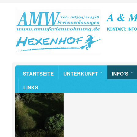
A & M
KONTAKT: IN
STARTSEITE
UNTERKUNFT
INFO´S
LINKS