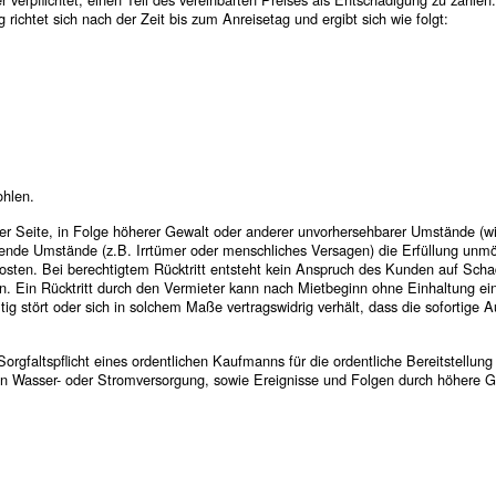
 richtet sich nach der Zeit bis zum Anreisetag und ergibt sich wie folgt:
ohlen.
rer Seite, in Folge höherer Gewalt oder anderer unvorhersehbarer Umstände (wi
etende Umstände (z.B. Irrtümer oder menschliches Versagen) die Erfüllung unmö
Kosten. Bei berechtigtem Rücktritt entsteht kein Anspruch des Kunden auf Sch
n. Ein Rücktritt durch den Vermieter kann nach Mietbeginn ohne Einhaltung ein
g stört oder sich in solchem Maße vertragswidrig verhält, dass die sofortige 
gfaltspflicht eines ordentlichen Kaufmanns für die ordentliche Bereitstellung
 in Wasser- oder Stromversorgung, sowie Ereignisse und Folgen durch höhere G
utzung