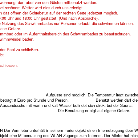
nwohnung, darf aber von den Gästen mitbenutzt werden.
bei schönem Wetter wird dies durch uns erledigt.
 das öffnen der Schiebetür auf der rechten Seite jederzeit möglich.
:00 Uhr und 18:00 Uhr gestattet. (Und nach Absprache).
 die Nutzung des Schwimmbades nur Personen erlaubt die schwimmen können.
gene Gefahr.
wimmbad oder im Aufenthaltsbereich des Schwimmbades zu beaufsichtigen.
chwimmwindel baden.
der Pool zu schließen.
nur in Badekleidung erlaubt
schlossen.
sonen. Aufgüsse sind möglich. Die Temperatur liegt zwischen
gt 8 Euro pro Stunde und Person. Benutzt werden darf die
e mit warm und kalt Wasser befindet sich direkt bei der S
b. Die Benutzung erfolgt auf eigene Gefahr.
N Der Vermieter unterhält in seinem Ferienobjekt einen Internetzugang über 
nobjekt eine Mitbenutzung des WLAN-Zugangs zum Internet. Der Mieter hat nich