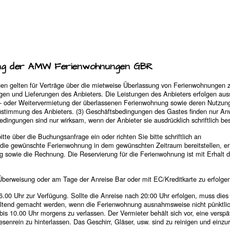
ung der AMW Ferienwohnungen GBR
en gelten für Verträge über die mietweise Überlassung von Ferienwohnungen z
gen und Lieferungen des Anbieters. Die Leistungen des Anbieters erfolgen auss
r- oder Weitervermietung der überlassenen Ferienwohnung sowie deren Nutzun
Zustimmung des Anbieters. (3) Geschäftsbedingungen des Gastes finden nur A
ngungen sind nur wirksam, wenn der Anbieter sie ausdrücklich schriftlich best
 über die Buchungsanfrage ein oder richten Sie bitte schriftlich an
ie gewünschte Ferienwohnung in dem gewünschten Zeitraum bereitstellen, er
g sowie die Rechnung. Die Reservierung für die Ferienwohnung ist mit Erhalt d
berweisung oder am Tage der Anreise Bar oder mit EC/Kreditkarte zu erfolgen
00 Uhr zur Verfügung. Sollte die Anreise nach 20:00 Uhr erfolgen, muss dies
ltend gemacht werden, wenn die Ferienwohnung ausnahmsweise nicht pünktli
s 10.00 Uhr morgens zu verlassen. Der Vermieter behält sich vor, eine verspä
senrein zu hinterlassen. Das Geschirr, Gläser, usw. sind zu reinigen und einz