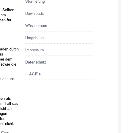
Stornierung
 Sollten
Downloads
 ihm
ten für
Wäscheraum
Umgebung
häden durch
Impressum
es
 bei dem
Datenschutz
 sowie die
›
AGB`s
 erlaubt.
en als
em Fall das
icht an
ngen
ter
ht nicht.
. Eine