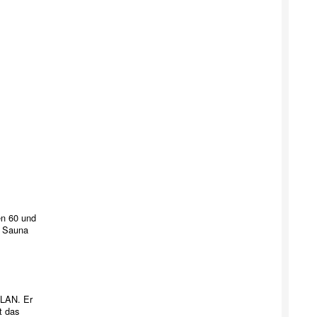
 60 und
 Sauna
auna.
WLAN. Er
t das