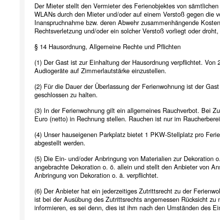
Der Mieter stellt den Vermieter des Ferienobjektes von sämtlichen
WLANs durch den Mieter und/oder auf einem Verstoß gegen die vorl
Inanspruchnahme bzw. deren Abwehr zusammenhängende Kosten un
Rechtsverletzung und/oder ein solcher Verstoß vorliegt oder droht
§ 14 Hausordnung, Allgemeine Rechte und Pflichten
(1) Der Gast ist zur Einhaltung der Hausordnung verpflichtet. Von
Audiogeräte auf Zimmerlautstärke einzustellen.
(2) Für die Dauer der Überlassung der Ferienwohnung ist der Gast
geschlossen zu halten.
(3) In der Ferienwohnung gilt ein allgemeines Rauchverbot. Bei 
Euro (netto) in Rechnung stellen. Rauchen ist nur im Raucherber
(4) Unser hauseigenen Parkplatz bietet 1 PKW-Stellplatz pro Fer
abgestellt werden.
(5) Die Ein- und/oder Anbringung von Materialien zur Dekoration o.
angebrachte Dekoration o. ö. allein und stellt den Anbieter von A
Anbringung von Dekoration o. ä. verpflichtet.
(6) Der Anbieter hat ein jederzeitiges Zutrittsrecht zu der Ferie
ist bei der Ausübung des Zutrittsrechts angemessen Rücksicht zu 
informieren, es sei denn, dies ist ihm nach den Umständen des Ein