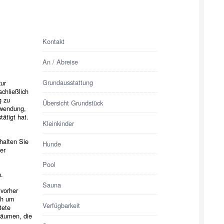
Kontakt
An / Abreise
Grundausstattung
ur
chließlich
g zu
Übersicht Grundstück
nwendung,
ätigt hat.
Kleinkinder
halten Sie
Hunde
er
Pool
.
Sauna
 vorher
ch um
Verfügbarkeit
tete
uräumen, die