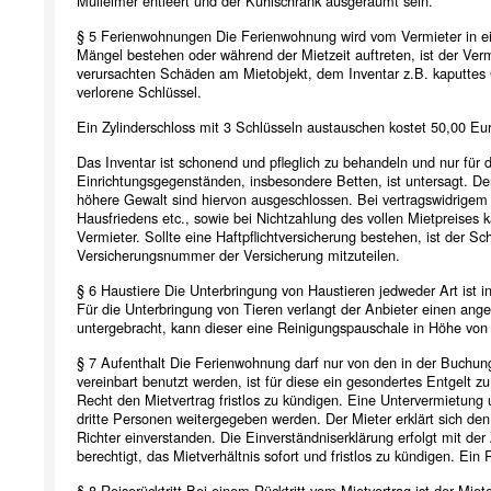
Mülleimer entleert und der Kühlschrank ausgeräumt sein.
§ 5 Ferienwohnungen Die Ferienwohnung wird vom Vermieter in ei
Mängel bestehen oder während der Mietzeit auftreten, ist der Vermi
verursachten Schäden am Mietobjekt, dem Inventar z.B. kaputtes 
verlorene Schlüssel.
Ein Zylinderschloss mit 3 Schlüsseln austauschen kostet 50,00 Eu
Das Inventar ist schonend und pfleglich zu behandeln und nur für
Einrichtungsgegenständen, insbesondere Betten, ist untersagt. De
höhere Gewalt sind hiervon ausgeschlossen. Bei vertragswidrige
Hausfriedens etc., sowie bei Nichtzahlung des vollen Mietpreises k
Vermieter. Sollte eine Haftpflichtversicherung bestehen, ist der 
Versicherungsnummer der Versicherung mitzuteilen.
§ 6 Haustiere Die Unterbringung von Haustieren jedweder Art ist i
Für die Unterbringung von Tieren verlangt der Anbieter einen a
untergebracht, kann dieser eine Reinigungspauschale in Höhe von 
§ 7 Aufenthalt Die Ferienwohnung darf nur von den in der Buchu
vereinbart benutzt werden, ist für diese ein gesondertes Entgelt 
Recht den Mietvertrag fristlos zu kündigen. Eine Untervermietung 
dritte Personen weitergegeben werden. Der Mieter erklärt sich 
Richter einverstanden. Die Einverständniserklärung erfolgt mit d
berechtigt, das Mietverhältnis sofort und fristlos zu kündigen. E
§ 8 Reiserücktritt Bei einem Rücktritt vom Mietvertrag ist der Miet