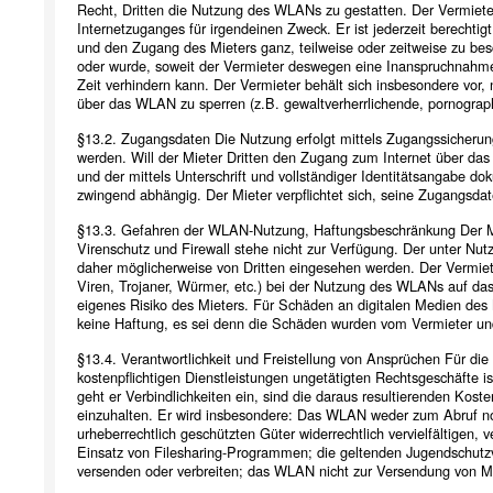
Recht, Dritten die Nutzung des WLANs zu gestatten. Der Vermieter 
Internetzuganges für irgendeinen Zweck. Er ist jederzeit berechtig
und den Zugang des Mieters ganz, teilweise oder zeitweise zu be
oder wurde, soweit der Vermieter deswegen eine Inanspruchnahm
Zeit verhindern kann. Der Vermieter behält sich insbesondere vor
über das WLAN zu sperren (z.B. gewaltverherrlichende, pornographi
§13.2. Zugangsdaten Die Nutzung erfolgt mittels Zugangssicherun
werden. Will der Mieter Dritten den Zugang zum Internet über das
und der mittels Unterschrift und vollständiger Identitätsangabe 
zwingend abhängig. Der Mieter verpflichtet sich, seine Zugangsda
§13.3. Gefahren der WLAN-Nutzung, Haftungsbeschränkung Der Mi
Virenschutz und Firewall stehe nicht zur Verfügung. Der unter Nu
daher möglicherweise von Dritten eingesehen werden. Der Vermiete
Viren, Trojaner, Würmer, etc.) bei der Nutzung des WLANs auf d
eigenes Risiko des Mieters. Für Schäden an digitalen Medien des
keine Haftung, es sei denn die Schäden wurden vom Vermieter und/ 
§13.4. Verantwortlichkeit und Freistellung von Ansprüchen Für d
kostenpflichtigen Dienstleistungen ungetätigten Rechtsgeschäfte ist
geht er Verbindlichkeiten ein, sind die daraus resultierenden Kost
einzuhalten. Er wird insbesondere: Das WLAN weder zum Abruf noch
urheberrechtlich geschützten Güter widerrechtlich vervielfältige
Einsatz von Filesharing-Programmen; die geltenden Jugendschutzv
versenden oder verbreiten; das WLAN nicht zur Versendung von 