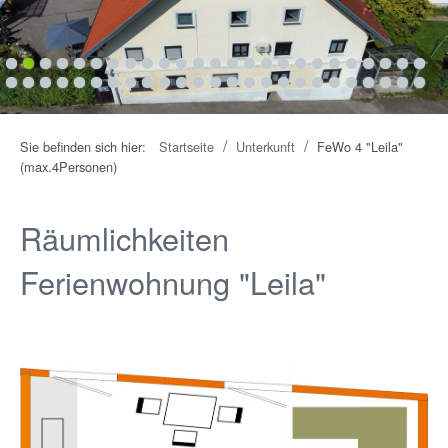
1
2
3
4
5
6
7
8
9
10
11
12
13
14
15
16
17
18
19
20
21
22
23
24
25
26
27
28
29
30
31
32
33
34
35
36
37
38
39
40
41
42
43
44
45
46
47
48
49
50
/
/
Sie befinden sich hier:
Startseite
Unterkunft
FeWo 4 "Leila"
(max.4Personen)
Räumlichkeiten
Ferienwohnung "Leila"