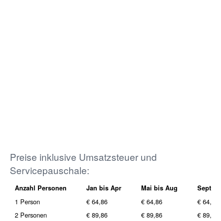
Preise inklusive Umsatzsteuer und
Servicepauschale:
Anzahl Personen
Jan bis Apr
Mai bis Aug
Sept bi
1 Person
€ 64,86
€ 64,86
€ 64,86
2 Personen
€ 89,86
€ 89,86
€ 89,86