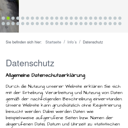
1
2
3
4
5
6
7
8
9
10
11
12
13
14
15
16
17
18
19
20
21
22
23
24
25
26
27
28
29
30
31
32
33
34
35
36
37
38
39
40
41
42
43
44
45
46
47
48
49
50
/
/
Sie befinden sich hier:
Startseite
Info´s
Datenschutz
Datenschutz
Allgemeine Datenschutzerklärung
Durch die Nutzung unserer Website erklären Sie sich
mit der Erhebung, Verarbeitung und Nutzung von Daten
gemäß der nachfolgenden Beschreibung einverstanden.
Unsere Website kann grundsätzlich ohne Registrierung
besucht werden. Dabei werden Daten wie
beispielsweise aufgerufene Seiten bzw. Namen der
abgerufenen Datei, Datum und Uhrzeit zu statistischen