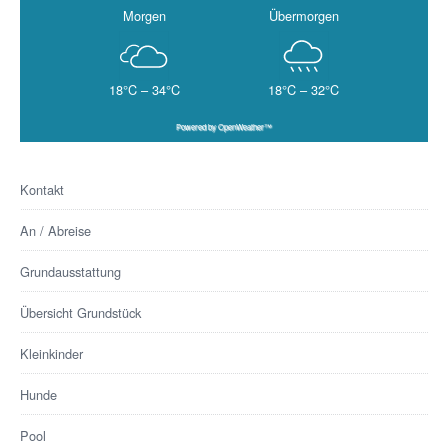
Morgen
Übermorgen
18°C – 34°C
18°C – 32°C
Powered by OpenWeather™
Kontakt
An / Abreise
Grundausstattung
Übersicht Grundstück
Kleinkinder
Hunde
Pool