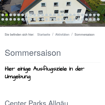
1
2
3
4
5
6
7
8
9
10
11
12
13
14
15
16
17
18
19
20
21
22
23
24
25
26
27
28
29
30
31
32
33
34
35
36
37
38
39
40
41
42
43
44
45
46
47
48
49
50
/
/
Sie befinden sich hier:
Startseite
Aktivitäten
Sommersaison
Sommersaison
Hier einige Ausflugsziele in der
Umgebung
Center Parks Allgäu