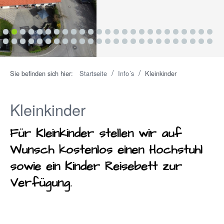
1
2
3
4
5
6
7
8
9
10
11
12
13
14
15
16
17
18
19
20
21
22
23
24
25
26
27
28
29
30
31
32
33
34
35
36
37
38
39
40
41
42
43
44
45
46
47
48
49
50
/
/
Sie befinden sich hier:
Startseite
Info´s
Kleinkinder
Kleinkinder
Für Kleinkinder stellen wir auf
Wunsch kostenlos einen Hochstuhl
sowie ein Kinder Reisebett zur
Verfügung.