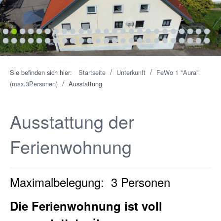
1
2
3
4
5
6
7
8
9
10
11
12
13
14
15
16
17
18
19
20
21
22
23
24
25
26
27
28
29
30
31
32
33
34
35
36
37
38
39
40
41
42
43
44
45
46
47
48
49
50
/
/
Sie befinden sich hier:
Startseite
Unterkunft
FeWo 1 "Aura"
/
(max.3Personen)
Ausstattung
Ausstattung der
Ferienwohnung
Maximalbelegung: 3 Personen
Die Ferienwohnung ist voll